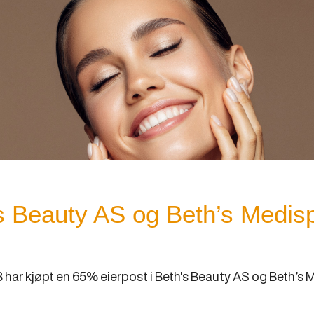
s Beauty AS og Beth’s Medis
har kjøpt en 65% eierpost i Beth's Beauty AS og Beth’s M