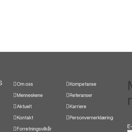
S
Om oss
Kompetanse
Menneskene
Referanser
Aktuelt
Karriere
Kontakt
Personvernerklæring
E-
Forretningsvilkår