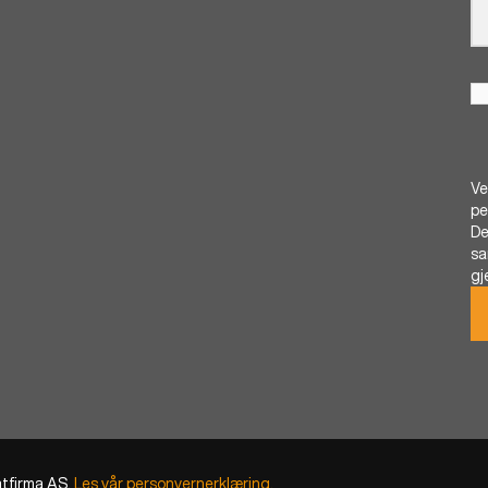
Ve
pe
De
sa
gj
atfirma AS.
Les vår personvernerklæring.