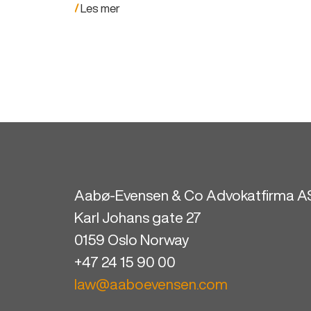
Les mer
Aabø-Evensen & Co Advokatfirma A
Karl Johans gate 27
0159 Oslo Norway
+47 24 15 90 00
law@aaboevensen.com