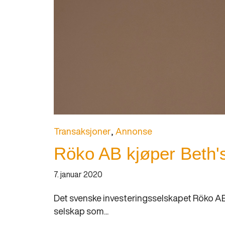
Transaksjoner
Annonse
Röko AB kjøper Beth'
7. januar 2020
Det svenske investeringsselskapet Röko AB 
selskap som...