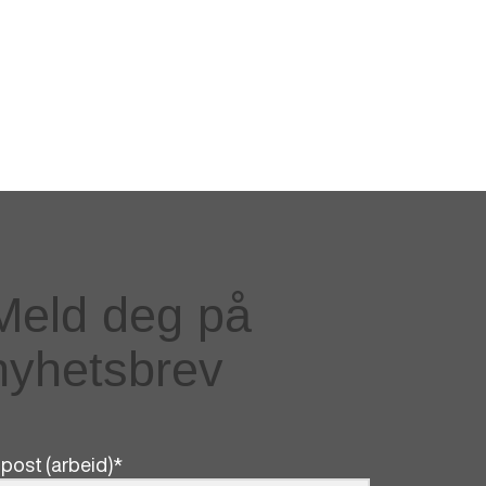
Meld deg på
nyhetsbrev
post (arbeid)
*