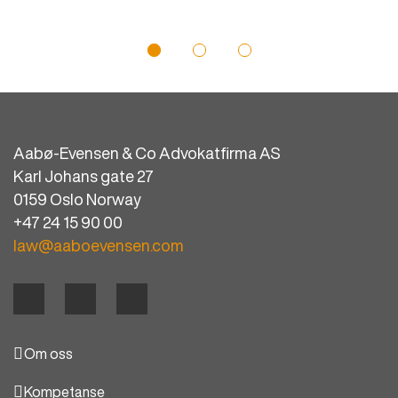
Aabø-Evensen & Co Advokatfirma AS
Karl Johans gate 27
0159 Oslo Norway
+47 24 15 90 00
law@aaboevensen.com
Om oss
Kompetanse