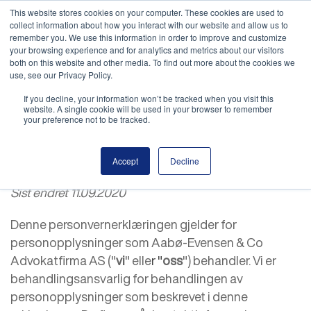
This website stores cookies on your computer. These cookies are used to
MENY
collect information about how you interact with our website and allow us to
remember you. We use this information in order to improve and customize
your browsing experience and for analytics and metrics about our visitors
both on this website and other media. To find out more about the cookies we
use, see our Privacy Policy.
If you decline, your information won’t be tracked when you visit this
website. A single cookie will be used in your browser to remember
your preference not to be tracked.
Personvernerklæring
Accept
Decline
Sist endret 11.09.2020
Denne personvernerklæringen gjelder for
personopplysninger som Aabø-Evensen & Co
Advokatfirma AS ("
vi
" elle
r "
oss
") behandler. Vi er
behandlingsansvarlig for behandlingen av
personopplysninger som beskrevet i denne